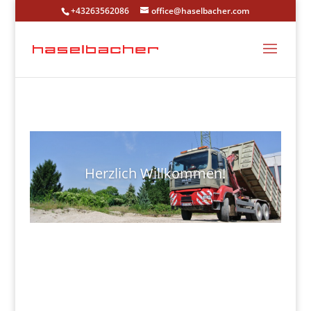
+43263562086
office@haselbacher.com
Herzlich Willkommen!